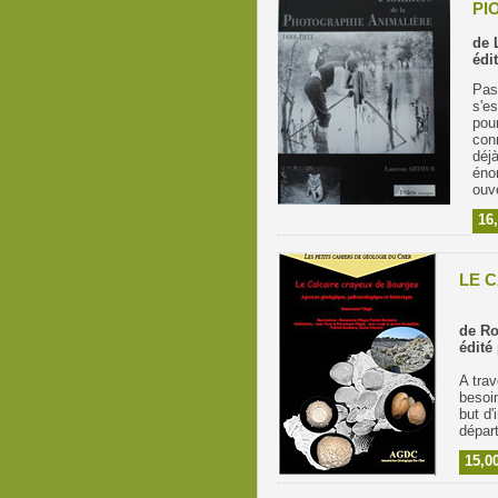
PI
de 
édi
Pas
s'es
pour
con
déjà
éno
ouve
16
LE 
de Ro
édité
A trav
besoin
but d'
dépar
15,0