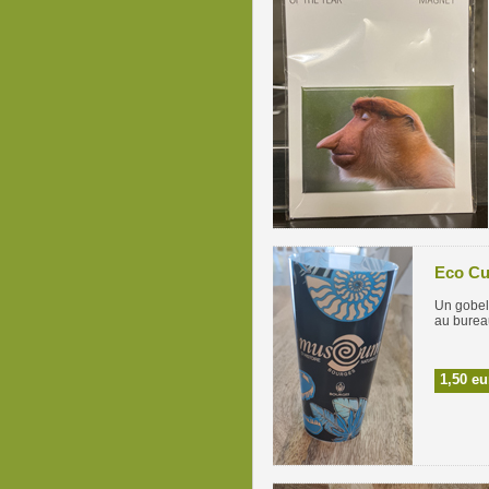
Eco C
Un gobele
au burea
1,50 eu