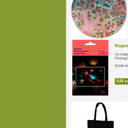
Magne
Un magne
Photogra
Existe é
5,00 e