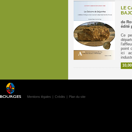
LE C
BAJO
de Ro
édité 
Ce pet
départ
l'affl
point 
ici a
indust
10,00
Mentions légales
|
Crédits
|
Plan du site