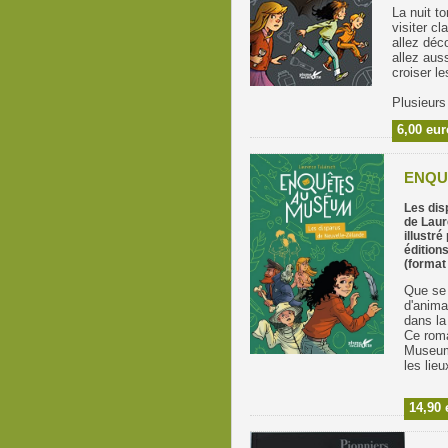
La nuit t
visiter 
allez déc
allez aus
croiser l
Plusieurs
6,00 eu
ENQU
Les dis
de Laur
illustré
édition
(format
Que se 
d'anima
dans la
Ce roma
Museum,
les lie
14,90 