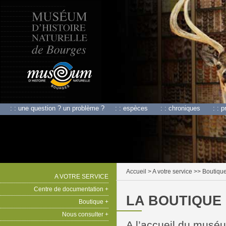
: : une question ? un problème ?
: : espèces
: : chroniques
: : 
Accueil
> A votre service >> Boutiqu
A VOTRE SERVICE
Centre de documentation +
LA BOUTIQUE
Boutique +
Nous consulter +
A l’accueil du muséu