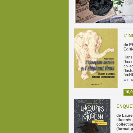
L'I
de P
Edit
Hans,
l'hon
colle
l'his
l'oubl
anim
10,0
ENQUE
de Laure
illustrés
collecti
(format p