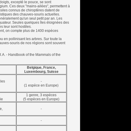
doigts, excepté le pouce, se sont
gium. Ces deux "mains-ailées", permettent à
ssiles connus de chiroptères datent de
ristiques des chauves-souris actuelles.
énéralement qu'un seul petit par an. Les
équateur. Seules quelques îles éloignées des
s leur sont hostiles.
ment, on compte plus de 1400 espèces
u en pollinisant les arbres. Sur toute la
chauves-souris de nos régions sont souvent
 R.A. - Handbook of the Mammals of the
Belgique, France,
Luxembourg, Suisse
ales
-
(1 espèce en Europe)
1 genre, 3 espèces
ie
(5 espèces en Europe)
e,
-
-