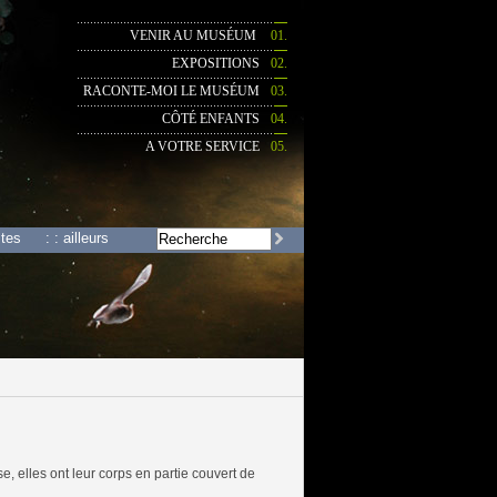
VENIR AU MUSÉUM
01.
EXPOSITIONS
02.
RACONTE-MOI LE MUSÉUM
03.
CÔTÉ ENFANTS
04.
A VOTRE SERVICE
05.
stes
: : ailleurs
 elles ont leur corps en partie couvert de