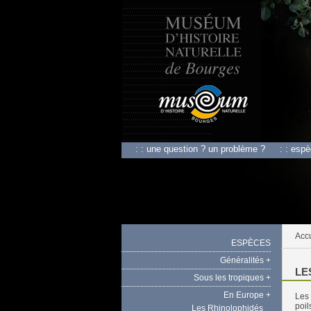
: : une question ? un problème ?
: : esp
Accu
ESPÈCES
Généralités +
LE
Sous les tropiques +
En Europe +
Les 
poil
Les Rhinolophidés