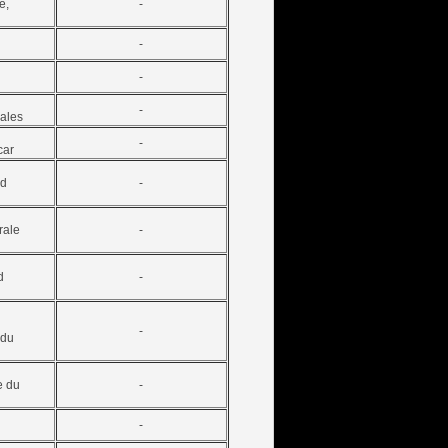
e,
-
-
-
-
cales
-
car
rd
-
rale
-
d
-
-
 du
e du
-
-