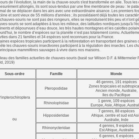
ours de l’évolution, la main de la chauve-souris s'est transformée en aile. Tous les 
surément allongés, ils sont sous-tendus par une fine membrane de peau : le pata
imal de se déplacer dans les airs avec une extraordinaire aisance. Les premiers fo
cène et sont vieux de 55 millions d'années ; ils possédaient déjà toutes les caracté
chauves-souris ne sont pas des rongeurs, elles se reproduisent très peu et n'ont g
ves-souris se sont adaptées à tous les milieux, des latitudes nordiques jusqu'à l'
inents et dépourvues d’eau douce, les très hautes montagnes et les calottes polaire
urd'hui, le nombre d’espèces sur la planète n’est pas totalement connu. Actuelle
rties dans 21 familles et 34 espèces sont reconnues pour la France.
aines espèces tropicales participent à la reforestation en transportant des graines o
ète les chauves-souris insectivores participent à la régulation des insectes. Les 
principaux mammifères sauvages à vivre dans nos maisons.
eau des familles actuelles de chauves-souris (basé sur Wilson D.F. & Mittermeier
d, 2019)
Sous-ordre
Famille
Monde
46 genres, 191 espèces
Zones tropicales et subtropic
Pteropodidae
Ancien monde, Australie,
Iles du Pacifique
Yinpterochiroptera
1 genre, 109 espèces
Rhinolophidae
Europe, Asie, Afrique, Austral
7 genres, 88 espèces
Hipposideridae
Afrique, centre et sud est Asi
ou
Australie, Inde
4 genres, 9 espèces
Rhinonycteridae
Est Afrique, Australie
6 genres, 6 espèces