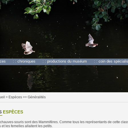
èces
: : chroniques
: : productions du muséum
: : coin des spéciali
eil
> Espèces >> Généralités
S
ESPÈCES
chauves-souris sont des Mammifères. Comme tous les représentants de cette classe,
s et les femelles allaitent les petits.