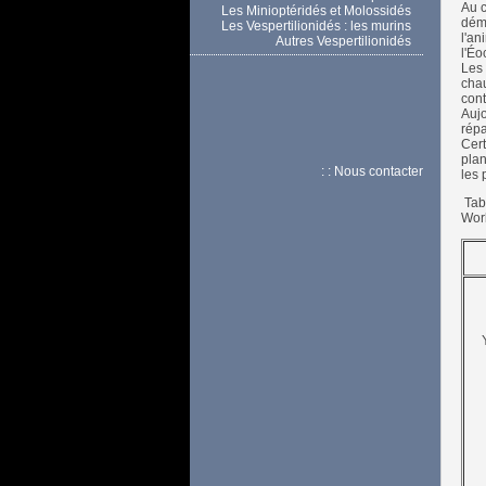
Au c
Les Minioptéridés et Molossidés
déme
Les Vespertilionidés : les murins
l'an
Autres Vespertilionidés
l'Éo
Les 
chau
cont
Aujo
répa
Cert
plan
: : Nous contacter
les 
Tabl
Worl