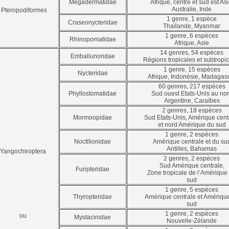
Megadermatidae
Afrique, centre et sud est Asi
Australie, Inde
Pteropodiformes
1 genre, 1 espèce
Craseonycteridae
Thaïlande, Myanmar
1 genre, 6 espèces
Rhinopomatidae
Afrique, Asie
14 genres, 54 espèces
Emballunoridae
Régions tropicales et subtropi
1 genre, 15 espèces
Nycteridae
Afrique, Indonésie, Madagas
60 genres, 217 espèces
Phyllostomatidae
Sud ouest Etats-Unis au no
Argentine, Caraïbes
2 genres, 18 espèces
Mormoopidae
Sud Etats-Unis, Amérique cent
et nord Amérique du sud
1 genre, 2 espèces
Noctilionidae
Amérique centrale et du su
Antilles, Bahamas
Yangochiroptera
2 genres, 2 espèces
Sud Amérique centrale,
Furipteridae
Zone tropicale de l’Amérique
sud
1 genre, 5 espèces
Thyropteridae
Amérique centrale et Amériqu
sud
1 genre, 2 espèces
ou
Mystacinidae
Nouvelle-Zélande