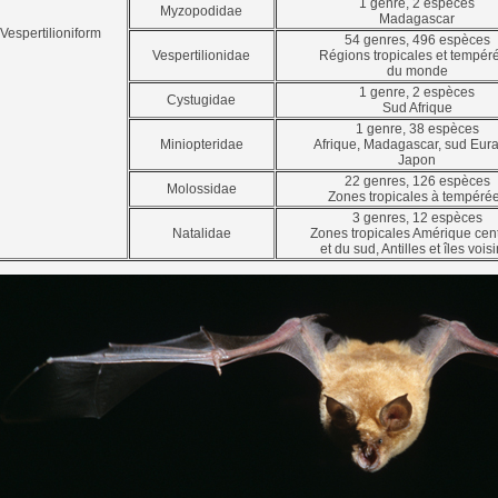
1 genre, 2 espèces
Myzopodidae
Madagascar
Vespertilioniform
54 genres, 496 espèces
Vespertilionidae
Régions tropicales et tempér
du monde
1 genre, 2 espèces
Cystugidae
Sud Afrique
1 genre, 38 espèces
Miniopteridae
Afrique, Madagascar, sud Eura
Japon
22 genres, 126 espèces
Molossidae
Zones tropicales à tempéré
3 genres, 12 espèces
Natalidae
Zones tropicales Amérique cen
et du sud, Antilles et îles vois