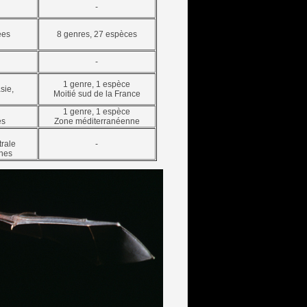
-
ées
8 genres, 27 espèces
-
1 genre, 1 espèce
sie,
Moitié sud de la France
1 genre, 1 espèce
es
Zone méditerranéenne
trale
-
ines