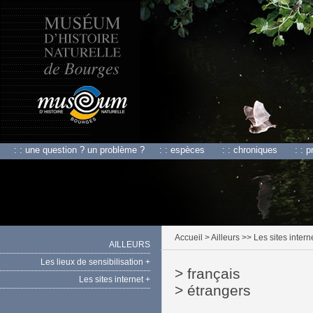
: : une question ? un problème ?
: : espèces
: : chroniques
: : 
Accueil
> Ailleurs >> Les sites intern
AILLEURS
Les lieux de sensibilisation +
> français
Les sites internet +
> étrangers